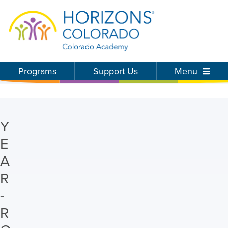
Programs
Support Us
Menu
Y
E
A
R
-
R