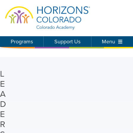
Programs
Support Us
Menu
L
E
A
D
E
R