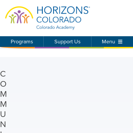
Programs
Support Us
Menu
C
O
M
M
U
N