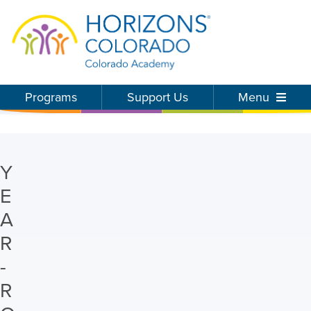
Programs
Support Us
Menu
Y
E
A
R
-
R